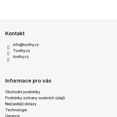
Z
á
Kontakt
p
a
info
@
toothy.cz
t
Toothy.cz
í
toothy.cz
Informace pro vás
Obchodní podmínky
Podmínky ochrany osobních údajů
Nejčastější dotazy
Technologie
Garance