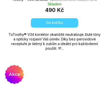
u
Skladem
č
490 Kč
u
j
Do košíku
e
m
e
ToToothy® V34 korektor okamžitě neutralizuje žluté tóny
a opticky rozjasní Váš úsměv. Díky bez-peroxidové
receptuře je šetrný k zubům a ideální pro každodenní
použití. 💜...