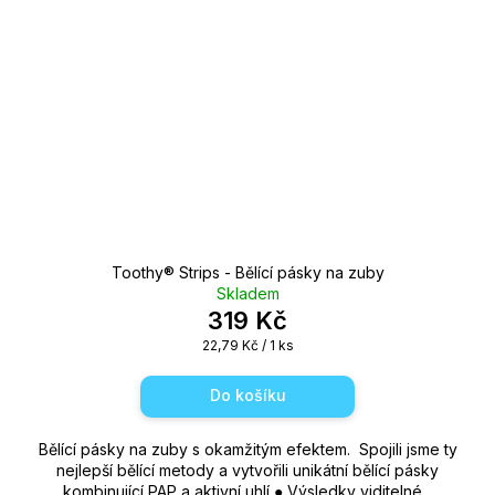
Toothy®️ Strips - Bělící pásky na zuby
Skladem
319 Kč
Měrná
22,79 Kč / 1 ks
cena:
Do košíku
Bělící pásky na zuby s okamžitým efektem. Spojili jsme ty
nejlepší bělící metody a vytvořili unikátní bělící pásky
kombinující PAP a aktivní uhlí ● Výsledky viditelné...