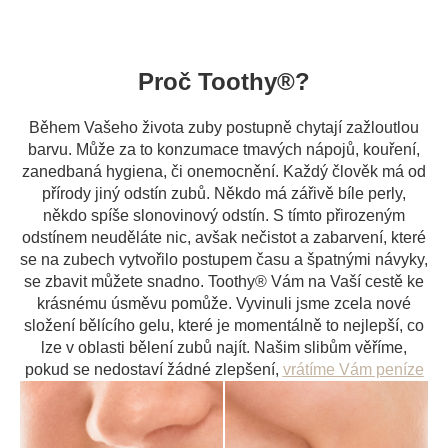
Proč Toothy®️?
Během Vašeho života zuby postupně chytají zažloutlou
barvu. Může za to konzumace tmavých nápojů, kouření,
zanedbaná hygiena, či onemocnění. Každý člověk má od
přírody jiný odstín zubů. Někdo má zářivě bíle perly,
někdo spíše slonovinový odstín. S tímto přirozeným
odstínem neuděláte nic, avšak nečistot a zabarvení, které
se na zubech vytvořilo postupem času a špatnými návyky,
se zbavit můžete snadno. Toothy®️ Vám na Vaší cestě ke
krásnému úsměvu pomůže. Vyvinuli jsme zcela nové
složení bělícího gelu, které je momentálně to nejlepší, co
lze v oblasti bělení zubů najít. Našim slibům věříme,
pokud se nedostaví žádné zlepšení,
vrátíme Vám peníze