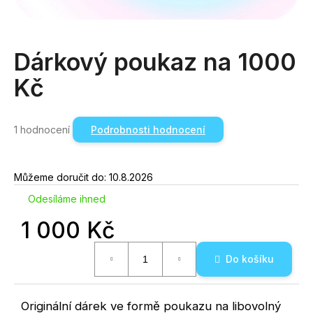
a
j
í
Dárkový poukaz na 1000
t
Kč
?
Průměrné
1 hodnocení
Podrobnosti hodnocení
hodnocení
produktu
Hledat
je
5,0
Můžeme doručit do:
10.8.2026
z
Odesíláme ihned
5
hvězdiček.
1 000 Kč
D
Měrná
o
Do košíku
cena:
p
o
r
Originální dárek ve formě poukazu na libovolný