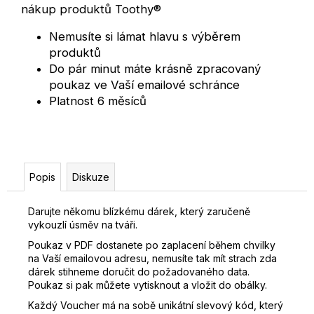
u
nákup produktů Toothy®️
č
u
Nemusíte si lámat hlavu s výběrem
j
produktů
e
Do pár minut máte krásně zpracovaný
m
poukaz ve Vaší emailové schránce
e
Platnost 6 měsíců
Popis
Diskuze
Darujte někomu blízkému dárek, který zaručeně
vykouzlí úsměv na tváři.
Poukaz v PDF dostanete po zaplacení během chvilky
na Vaší emailovou adresu, nemusíte tak mít strach zda
dárek stihneme doručit do požadovaného data.
Poukaz si pak můžete vytisknout a vložit do obálky.
Každý Voucher má na sobě unikátní slevový kód, který