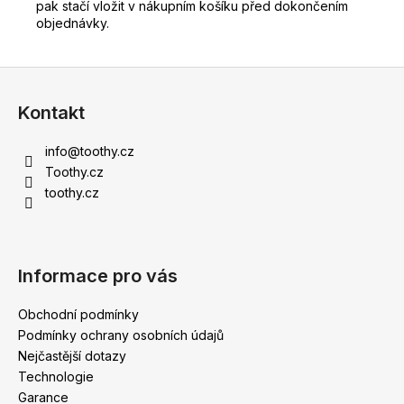
pak stačí vložit v nákupním košíku před dokončením
objednávky.
Z
á
Kontakt
p
a
info
@
toothy.cz
t
Toothy.cz
í
toothy.cz
Informace pro vás
Obchodní podmínky
Podmínky ochrany osobních údajů
Nejčastější dotazy
Technologie
Garance