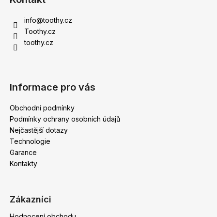
p
a
info
@
toothy.cz
t
Toothy.cz
í
toothy.cz
Informace pro vás
Obchodní podmínky
Podmínky ochrany osobních údajů
Nejčastější dotazy
Technologie
Garance
Kontakty
Zákazníci
Hodnocení obchodu