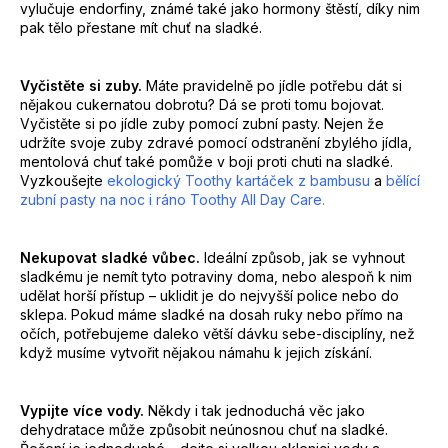
vylučuje endorfiny, známé také jako hormony štěstí, díky nim
pak tělo přestane mít chuť na sladké.
Vyčistěte si zuby.
Máte pravidelně po jídle potřebu dát si
nějakou cukernatou dobrotu? Dá se proti tomu bojovat.
Vyčistěte si po jídle zuby pomocí zubní pasty. Nejen že
udržíte svoje zuby zdravé pomocí odstranění zbylého jídla,
mentolová chuť také pomůže v boji proti chuti na sladké.
Vyzkoušejte
ekologický Toothy kartáček z bambusu
a
bělící
zubní pasty na noc i ráno Toothy All Day Care.
Nekupovat sladké vůbec.
Ideální způsob, jak se vyhnout
sladkému je nemít tyto potraviny doma, nebo alespoň k nim
udělat horší přístup – uklidit je do nejvyšší police nebo do
sklepa. Pokud máme sladké na dosah ruky nebo přímo na
očích, potřebujeme daleko větší dávku sebe-disciplíny, než
když musíme vytvořit nějakou námahu k jejich získání.
Vypijte více vody.
Někdy i tak jednoduchá věc jako
dehydratace může způsobit neúnosnou chuť na sladké.