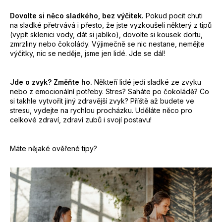
Dovolte si něco sladkého, bez výčitek.
Pokud pocit chuti
na sladké přetrvává i přesto, že jste vyzkoušeli některý z tipů
(vypít sklenici vody, dát si jablko), dovolte si kousek dortu,
zmrzliny nebo čokolády. Výjimečně se nic nestane, nemějte
výčitky, nic se neděje, jsme jen lidé. Jde se dál!
Jde o zvyk? Změňte ho.
Někteří lidé jedí sladké ze zvyku
nebo z emocionální potřeby. Stres? Saháte po čokoládě? Co
si takhle vytvořit jiný zdravější zvyk? Příště až budete ve
stresu, vydejte na rychlou procházku. Uděláte něco pro
celkové zdraví, zdraví zubů i svojí postavu!
Máte nějaké ověřené tipy?