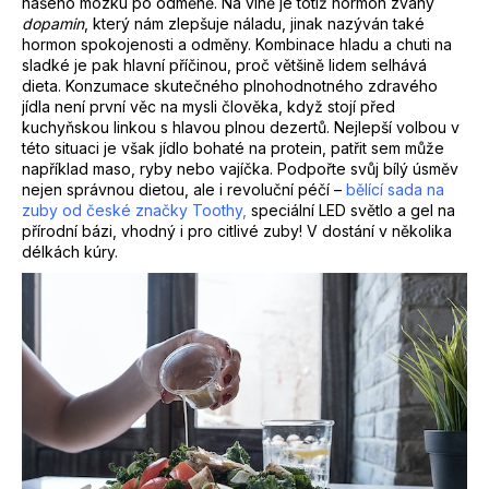
našeho mozku po odměně. Na vině je totiž hormon zvaný
u
dopamin
, který nám zlepšuje náladu, jinak nazýván také
č
hormon spokojenosti a odměny. Kombinace hladu a chuti na
u
sladké je pak hlavní příčinou, proč většině lidem selhává
j
dieta. Konzumace skutečného plnohodnotného zdravého
e
jídla není první věc na mysli člověka, když stojí před
m
kuchyňskou linkou s hlavou plnou dezertů. Nejlepší volbou v
této situaci je však jídlo bohaté na protein, patřit sem může
e
například maso, ryby nebo vajíčka. Podpořte svůj bílý úsměv
nejen správnou dietou, ale i revoluční péčí –
bělící sada na
zuby od české značky Toothy,
speciální LED světlo a gel na
přírodní bázi, vhodný i pro citlivé zuby! V dostání v několika
délkách kúry.