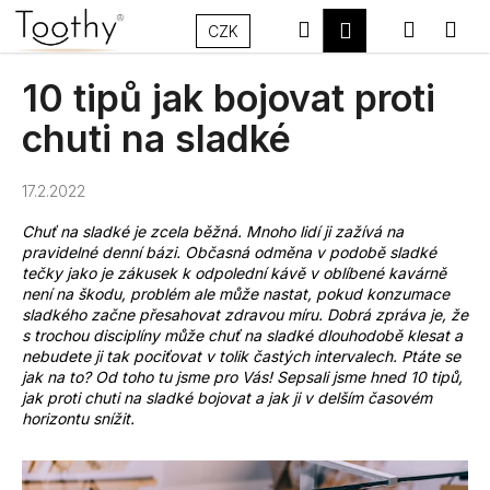
K
Přejít
Hledat
Nákupn
Me
Přihlášení
na
CZK
o
Zpět
Zpět
obsah
š
košík
10 tipů jak bojovat proti
í
C
k
chuti na sladké
o
p
17.2.2022
o
t
Chuť na sladké je zcela běžná. Mnoho lidí ji zažívá na
pravidelné denní bázi. Občasná odměna v podobě sladké
ř
tečky jako je zákusek k odpolední kávě v oblíbené kavárně
e
není na škodu, problém ale může nastat, pokud konzumace
b
sladkého začne přesahovat zdravou míru. Dobrá zpráva je, že
s trochou disciplíny může chuť na sladké dlouhodobě klesat a
u
nebudete ji tak pociťovat v tolik častých intervalech. Ptáte se
j
jak na to? Od toho tu jsme pro Vás! Sepsali jsme hned 10 tipů,
jak proti chuti na sladké bojovat a jak ji v delším časovém
e
horizontu snížit.
t
e
n