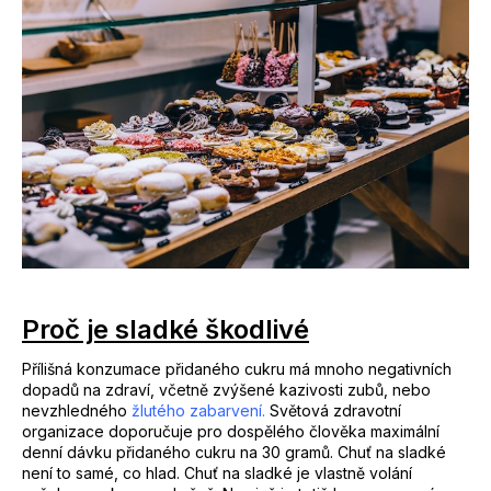
a
j
í
t
?
Hledat
Proč je sladké škodlivé
Přílišná konzumace přidaného cukru má mnoho negativních
D
dopadů na zdraví, včetně zvýšené kazivosti zubů, nebo
o
nevzhledného
žlutého zabarvení.
Světová zdravotní
p
organizace doporučuje pro dospělého člověka maximální
o
denní dávku přidaného cukru na 30 gramů. Chuť na sladké
není to samé, co hlad. Chuť na sladké je vlastně volání
r