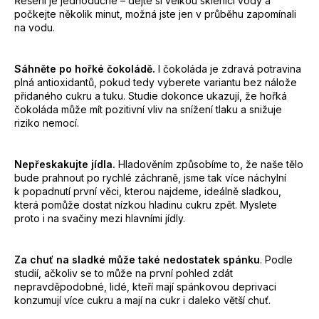
Řešení je jednoduché – dejte si velkou sklenici vody a
počkejte několik minut, možná jste jen v průběhu zapomínali
na vodu.
Sáhněte po hořké čokoládě.
I čokoláda je zdravá potravina
plná antioxidantů, pokud tedy vyberete variantu bez nálože
přidaného cukru a tuku. Studie dokonce ukazují, že hořká
čokoláda může mít pozitivní vliv na snížení tlaku a snižuje
riziko nemocí.
Nepřeskakujte jídla.
Hladověním způsobíme to, že naše tělo
bude prahnout po rychlé záchraně, jsme tak více náchylní
k popadnutí první věci, kterou najdeme, ideálně sladkou,
která pomůže dostat nízkou hladinu cukru zpět. Myslete
proto i na svačiny mezi hlavními jídly.
Za chuť na sladké může také nedostatek spánku
. Podle
studií, ačkoliv se to může na první pohled zdát
nepravděpodobné, lidé, kteří mají spánkovou deprivaci
konzumují více cukru a mají na cukr i daleko větší chuť.