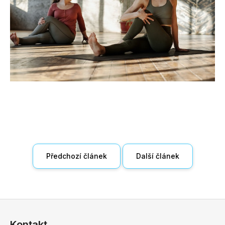
Předchozí článek
Další článek
Z
á
Kontakt