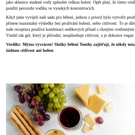
u
jako sklenice studené vody způsobit velkou bolest. Opět platí, že tímto vin
č
použití peroxidu vodíku ve vysokých koncentracích.
u
Když jsme vyvíjeli naší sadu pro bělení, jednou z priorit bylo vytvořit prod
j
přinese maximální výsledky bez prožívání bolesti, nebo citlivosti. To je dů
e
naše receptura používá kombinaci sodíkových přísad s různými rostlinnými 
m
Vznikl tak gel, který je přírodní, nezpůsobuje citlivost, a je dokonce vegan 
e
Verdikt: Mýtus vyvrácen! Složky bělení Toothy zajišťují, že nikdy neza
žádnou citlivost ani bolest.