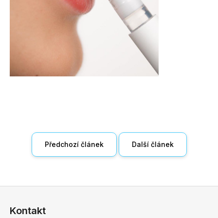
Předchozí článek
Další článek
Z
á
Kontakt
p