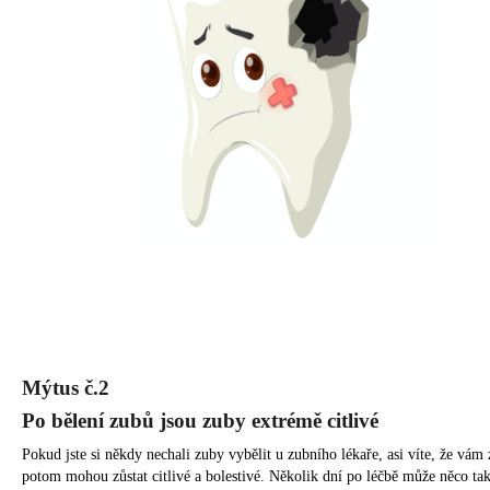
a
j
í
t
?
Hledat
D
Mýtus č.2
o
Po bělení zubů jsou zuby extrémě citlivé
p
o
Pokud jste si někdy nechali zuby vybělit u zubního lékaře, asi víte, že vám
r
potom mohou zůstat citlivé a bolestivé. Několik dní po léčbě může něco ta