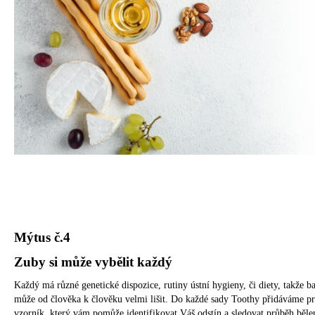
Mýtus č.4
Zuby si může vybělit každý
Každý má různé genetické dispozice, rutiny ústní hygieny, či diety, takže b
může od člověka k člověku velmi lišit. Do každé sady Toothy přidáváme pr
vzorník, který vám pomůže identifikovat Váš odstín a sledovat průběh běle