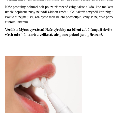
Naše produkty bohužel bělí pouze přirozené zuby, takže nikdo, kdo má kera
uměle doplněné zuby neuvidí žádnou změnu. Gel taktéž nevybělí korunky,
Pokud si nejste jisti, zda byste měli bělení podstoupit, vždy se nejprve por
zubním lékařem.
Verdikt: Mýtus vyvrácen! Naše výrobky na bělení zubů fungují skvěle
všech odstínů, tvarů a velikostí, ale pouze pokud jsou přirozené.