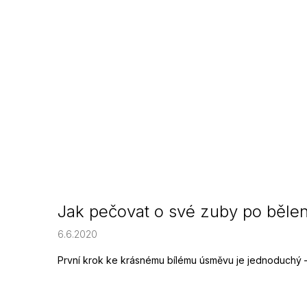
Jak pečovat o své zuby po bělen
6.6.2020
První krok ke krásnému bílému úsměvu je jednoduchý – š