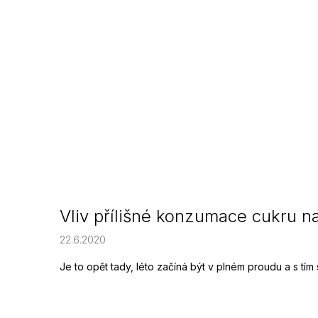
Vliv přílišné konzumace cukru n
22.6.2020
Je to opět tady, léto začíná být v plném proudu a s tím 