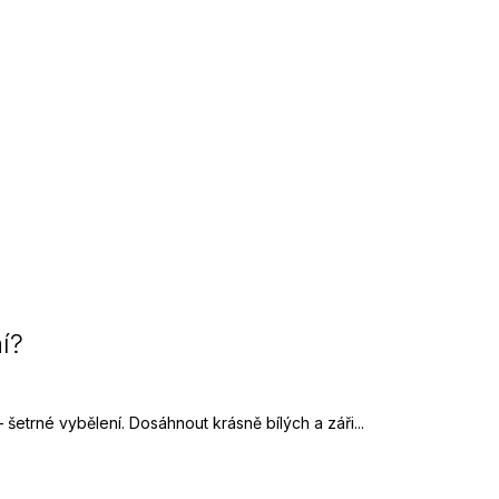
í?
etrné vybělení. Dosáhnout krásně bílých a záři...