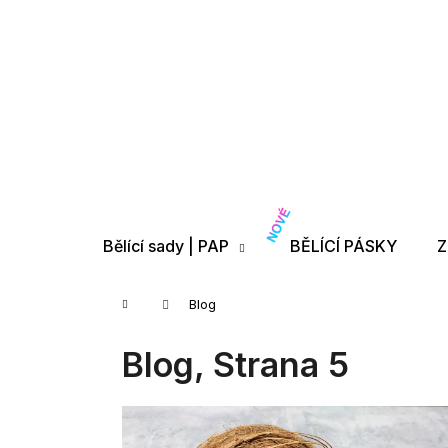
K
Přejít
na
o
Zpět
Zpět
obsah
š
do
do
í
obchodu
obchodu
k
Bělící sady | PAP
BĚLÍCÍ PÁSKY
Z
Domů
Blog
Blog
, Strana 5
V
ý