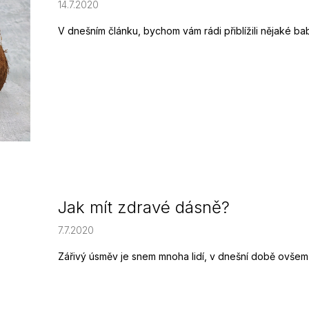
14.7.2020
V dnešním článku, bychom vám rádi přiblížili nějaké babs
Jak mít zdravé dásně?
7.7.2020
Zářivý úsměv je snem mnoha lidí, v dnešní době ovšem e