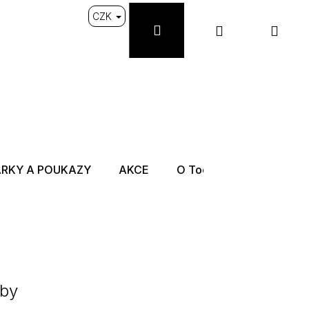
CZK
Přihlášení
Nákupní
Hled
košík
Více
ÁRKY A POUKAZY
AKCE
O Toothy
uby